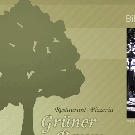
Bi
<< B